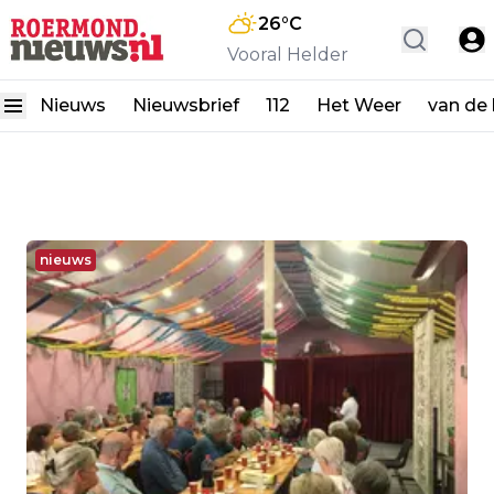
26
°C
Vooral Helder
Nieuws
Nieuwsbrief
112
Het Weer
van de
nieuws