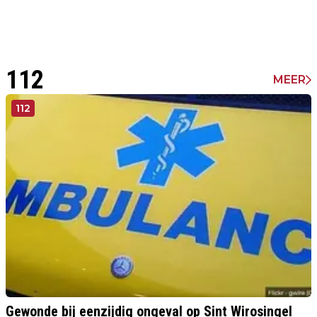
112
MEER
112
Gewonde bij eenzijdig ongeval op Sint Wirosingel