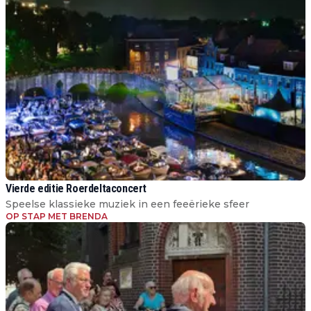
Vierde editie Roerdeltaconcert
Speelse klassieke muziek in een feeërieke sfeer
OP STAP MET BRENDA