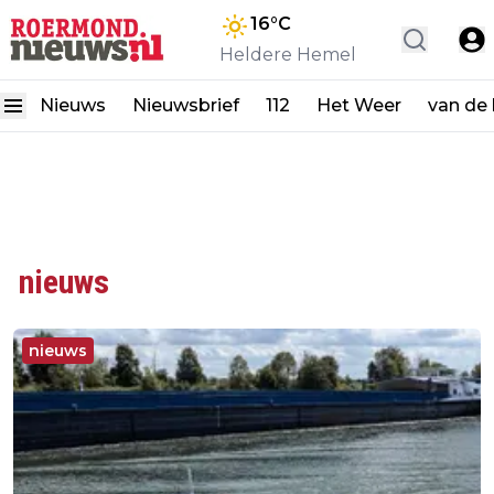
16
°C
Heldere Hemel
Nieuws
Nieuwsbrief
112
Het Weer
van de
nieuws
nieuws