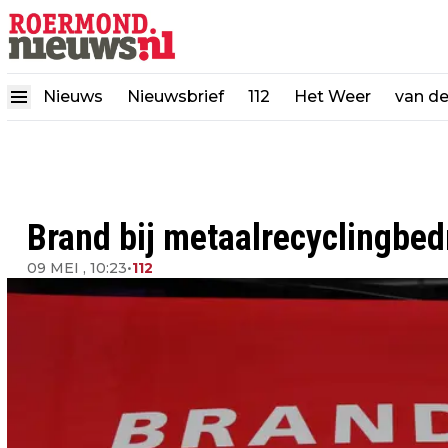
Nieuws
Nieuwsbrief
112
Het Weer
van d
Brand bij metaalrecyclingbed
09 MEI , 10:23
•
112