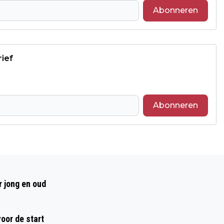
Abonneren
rief
Abonneren
Volgend artikel
GEWONDE BIJ AANRIJDING IN
r jong en oud
ROERMOND
oor de start