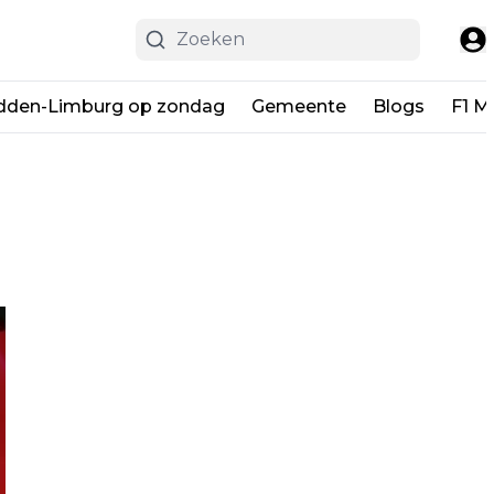
dden-Limburg op zondag
Gemeente
Blogs
F1 M