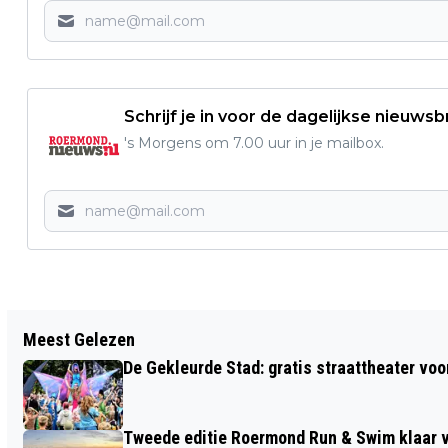
Schrijf je in voor de dagelijkse nieuwsb
's Morgens om 7.00 uur in je mailbox.
Vorig artikel
Meest Gelezen
ONDERNEMER VAN DE WEEK - BIJSTOX
De Gekleurde Stad: gratis straattheater voo
Tweede editie Roermond Run & Swim klaar v