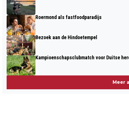
Roermond als fastfoodparadijs
Bezoek aan de Hindoetempel
Kampioenschapsclubmatch voor Duitse he
Meer a