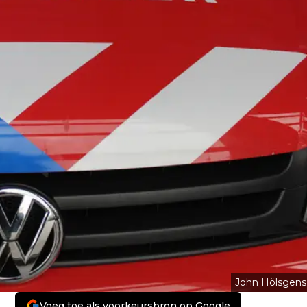
John Hölsgens
Voeg toe als voorkeursbron op Google