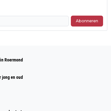
Abonneren
Volgend artikel
BESCHERMING VAN DIEREN EN
 in Roermond
PLANTEN DOOR WATERSCHAP
r jong en oud