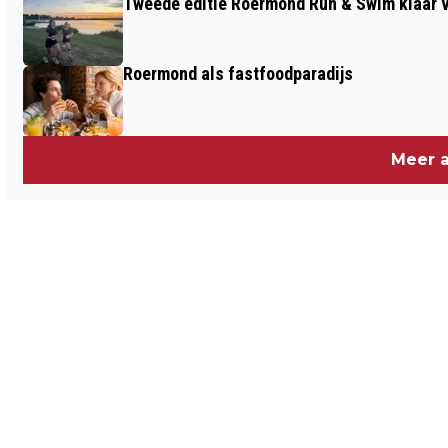
Tweede editie Roermond Run & Swim klaar v
Roermond als fastfoodparadijs
Meer a