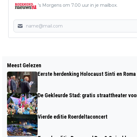
's Morgens om 7.00 uur in je mailbox.
Vorig artikel
Meest Gelezen
OOK SPONSORSCHIETEN OLS AFGELAST
Eerste herdenking Holocaust Sinti en Roma
VANWEGE EXTREME HITTE
De Gekleurde Stad: gratis straattheater voo
Vierde editie Roerdeltaconcert