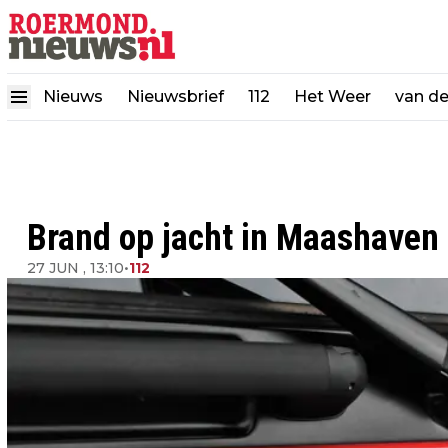
Nieuws
Nieuwsbrief
112
Het Weer
van d
Brand op jacht in Maashaven
27 JUN , 13:10
•
112