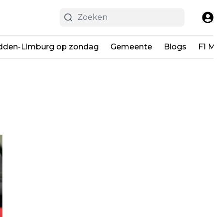
dden-Limburg op zondag
Gemeente
Blogs
F1 M