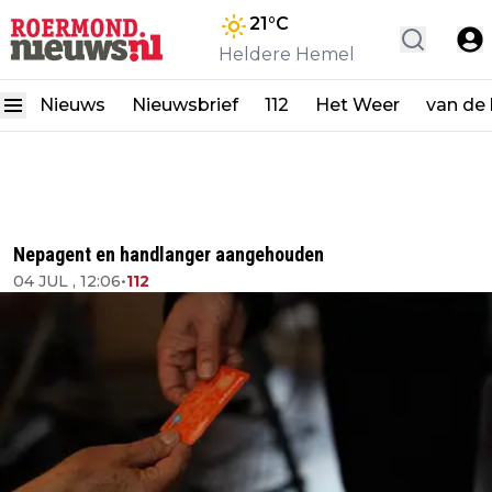
21
°C
Heldere Hemel
Nieuws
Nieuwsbrief
112
Het Weer
van de
Nepagent en handlanger aangehouden
04 JUL , 12:06
•
112