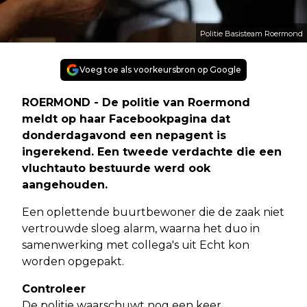
Politie Basisteam Roermond
Voeg toe als voorkeursbron op Google
ROERMOND - De politie van Roermond
meldt op haar Facebookpagina dat
donderdagavond een nepagent is
ingerekend. Een tweede verdachte die een
vluchtauto bestuurde werd ook
aangehouden.
Een oplettende buurtbewoner die de zaak niet
vertrouwde sloeg alarm, waarna het duo in
samenwerking met collega's uit Echt kon
worden opgepakt.
Controleer
De politie waarschuwt nog een keer