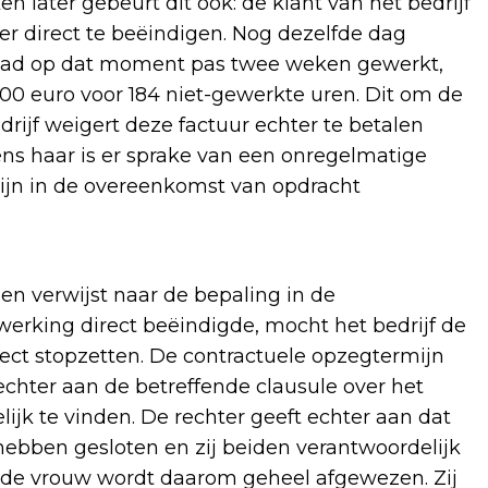
 later gebeurt dit ook: de klant van het bedrijf
er direct te beëindigen. Nog dezelfde dag
ie had op dat moment pas twee weken gewerkt,
000 euro voor 184 niet-gewerkte uren. Dit om de
ijf weigert deze factuur echter te betalen
gens haar is er sprake van een onregelmatige
ijn in de overeenkomst van opdracht
en verwijst naar de bepaling in de
rking direct beëindigde, mocht het bedrijf de
ct stopzetten. De contractuele opzegtermijn
 rechter aan de betreffende clausule over het
ijk te vinden. De rechter geeft echter aan dat
hebben gesloten en zij beiden verantwoordelijk
n de vrouw wordt daarom geheel afgewezen. Zij