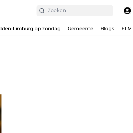
dden-Limburg op zondag
Gemeente
Blogs
F1 M