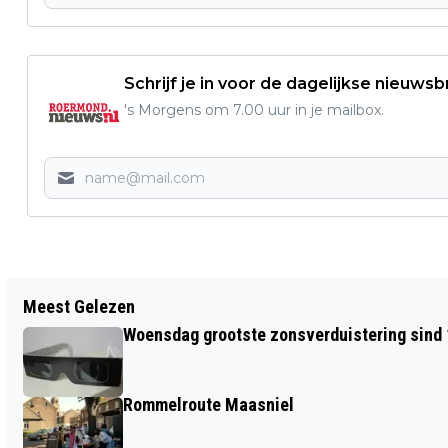
Schrijf je in voor de dagelijkse nieuwsb
's Morgens om 7.00 uur in je mailbox.
Vorig artikel
Meest Gelezen
ROERMOND HEEFT ZIJN BIOSCOOP
Woensdag grootste zonsverduistering sind
TERUG
Rommelroute Maasniel