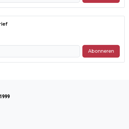
rief
Abonneren
Volgend artikel
CEREMONY OF LESSONS AND CAROLS
 1999