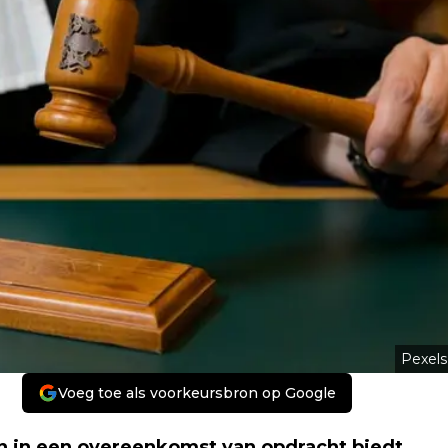
Pexels
Voeg toe als voorkeursbron op Google
n in een overeenkomst van opdracht biedt