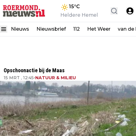
15
°C
Heldere Hemel
Nieuws
Nieuwsbrief
112
Het Weer
van de
Opschoonactie bij de Maas
15 MRT , 12:45
•
NATUUR & MILIEU