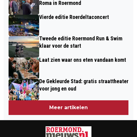
Roma in Roermond
SAMENWERKING
Vierde editie Roerdeltaconcert
Tweede editie Roermond Run & Swim
klaar voor de start
Laat zien waar ons eten vandaan komt
De Gekleurde Stad: gratis straattheater
voor jong en oud
Meer artikelen