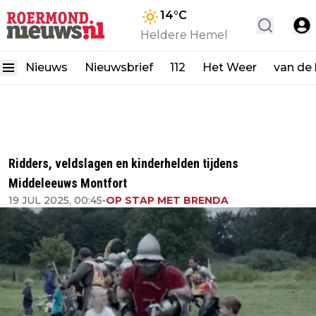
14
°C
Heldere Hemel
Nieuws
Nieuwsbrief
112
Het Weer
van de
Ridders, veldslagen en kinderhelden tijdens
Middeleeuws Montfort
19 JUL 2025, 00:45
•
OP STAP MET BRENDA