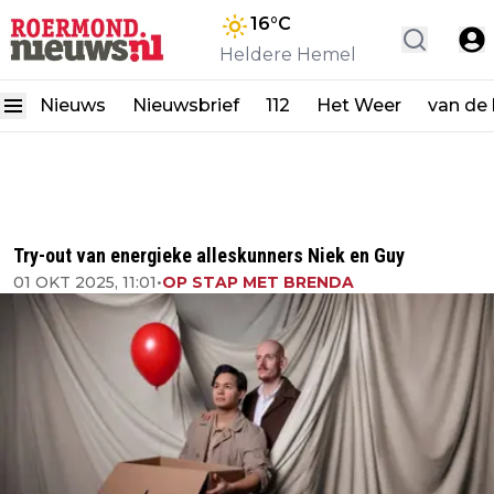
16
°C
Heldere Hemel
Nieuws
Nieuwsbrief
112
Het Weer
van de
Try-out van energieke alleskunners Niek en Guy
01 OKT 2025, 11:01
•
OP STAP MET BRENDA