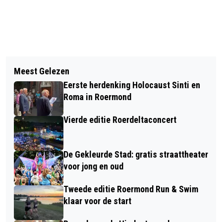
Vorig artikel
Volgend artikel
NEDERLANDSE BEDRIJVEN BLIJVEN
Meest Gelezen
UITDAGENDE OEFENINGEN VOOR DE
HANGEN IN AI-EXPERIMENTEN
Eerste herdenking Holocaust Sinti en
BRANDWEER
Roma in Roermond
Vierde editie Roerdeltaconcert
De Gekleurde Stad: gratis straattheater
voor jong en oud
Tweede editie Roermond Run & Swim
klaar voor de start