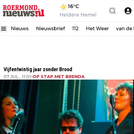
16
°C
Heldere Hemel
Nieuws
Nieuwsbrief
112
Het Weer
van de
Vijfentwintig jaar zonder Brood
07 JUL , 11:01
•
OP STAP MET BRENDA