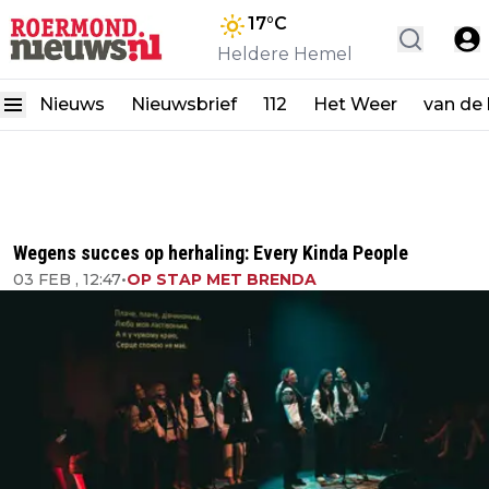
17
°C
Heldere Hemel
Nieuws
Nieuwsbrief
112
Het Weer
van de
Wegens succes op herhaling: Every Kinda People
03 FEB , 12:47
•
OP STAP MET BRENDA