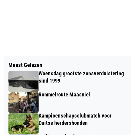
Vorig artikel
Volgend artikel
LAURENTIUS INFORMEERT OUDERS
Meest Gelezen
JEUGD PLANT EERSTE BOMEN IN
OVER GEVOLGEN VAN VAPEN
Woensdag grootste zonsverduistering
KINDERBOS DE MEINWEG
sind 1999
Rommelroute Maasniel
Kampioenschapsclubmatch voor
Duitse herdershonden