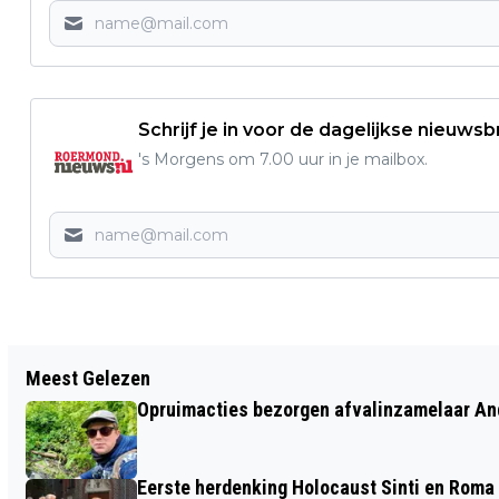
Schrijf je in voor de dagelijkse nieuwsb
's Morgens om 7.00 uur in je mailbox.
Vorig artikel
Meest Gelezen
KOUDE EN NATTE HEMELVAART
Opruimacties bezorgen afvalinzamelaar And
VERWACHT IN ROERMOND
Eerste herdenking Holocaust Sinti en Roma