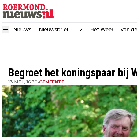
Nieuws
Nieuwsbrief
112
Het Weer
van d
Begroet het koningspaar bij
13 MEI , 16:30
•
GEMEENTE