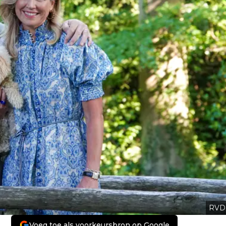
RVD
Voeg toe als voorkeursbron op Google