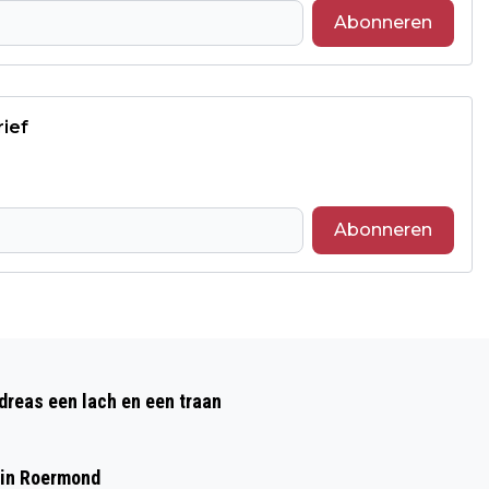
Abonneren
rief
Abonneren
Volgend artikel
CAMILLUS WORDT IN JULI WEER
reas een lach en een traan
OMGETOVERD TOT BUURTCAMPING
 in Roermond