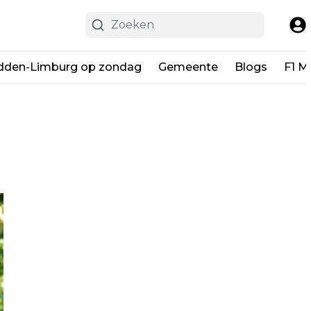
dden-Limburg op zondag
Gemeente
Blogs
F1 M