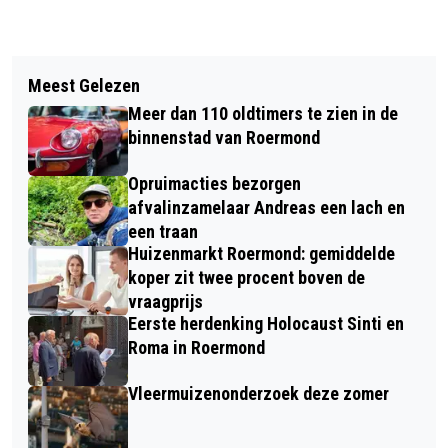
Vorig artikel
Volgend artikel
VIDEO - ENITH LINSSEN EN THEO DE
Meest Gelezen
BILLIJKE VERGOEDING VAN 750.000
GROOD MET LIMBURGSE ODE AAN
Meer dan 110 oldtimers te zien in de
EURO VOOR CFO NA ONGEGROND
MANTELZORGERS |
binnenstad van Roermond
ONTSLAG
Opruimacties bezorgen
afvalinzamelaar Andreas een lach en
een traan
Huizenmarkt Roermond: gemiddelde
koper zit twee procent boven de
vraagprijs
Eerste herdenking Holocaust Sinti en
Roma in Roermond
Vleermuizenonderzoek deze zomer