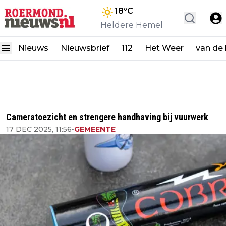
18
°C
Heldere Hemel
Nieuws
Nieuwsbrief
112
Het Weer
van de
Cameratoezicht en strengere handhaving bij vuurwerk
17 DEC 2025, 11:56
•
GEMEENTE