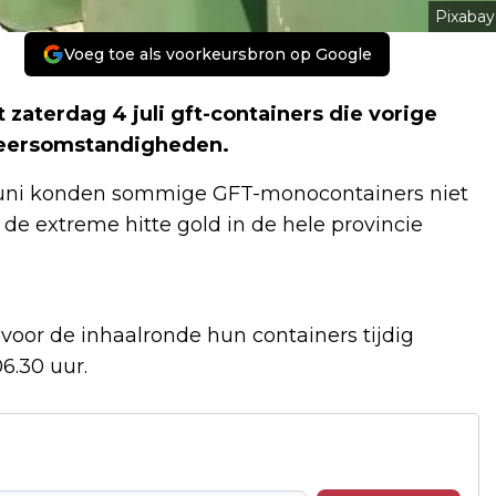
Pixabay
Voeg toe als voorkeursbron op Google
terdag 4 juli gft-containers die vorige
weersomstandigheden.
 juni konden sommige GFT-monocontainers niet
 extreme hitte gold in de hele provincie
or de inhaalronde hun containers tijdig
06.30 uur.