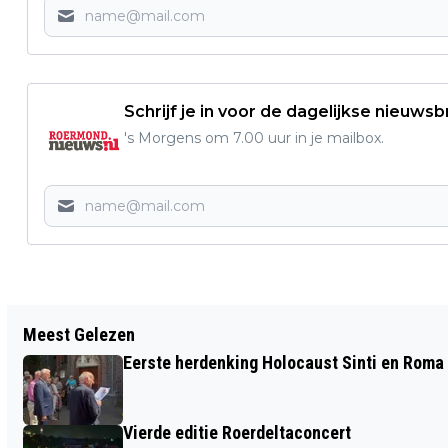
Schrijf je in voor de dagelijkse nieuwsb
's Morgens om 7.00 uur in je mailbox.
Vorig artikel
Meest Gelezen
'T UMMEKE GAAT NAAR MOLENBEERSEL
Eerste herdenking Holocaust Sinti en Roma
Vierde editie Roerdeltaconcert