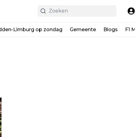
dden-Limburg op zondag
Gemeente
Blogs
F1 M