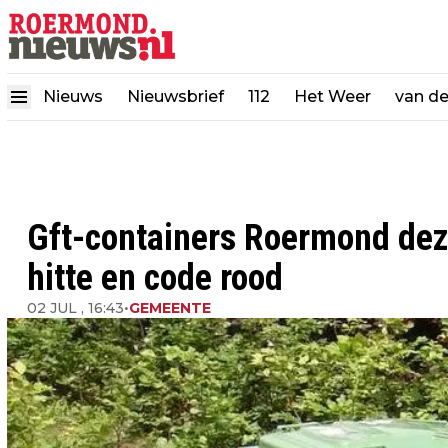
Nieuws
Nieuwsbrief
112
Het Weer
van d
Gft-containers Roermond dez
hitte en code rood
02 JUL , 16:43
•
GEMEENTE