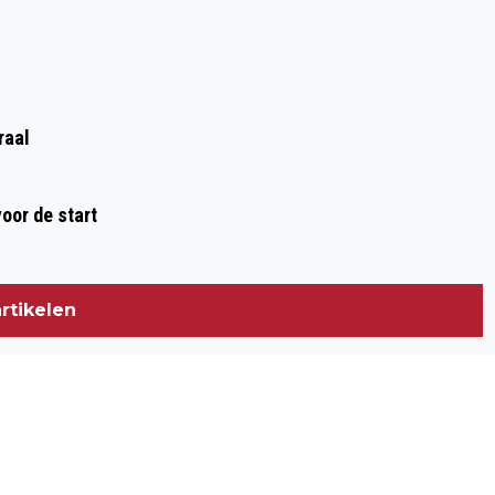
raal
oor de start
rtikelen