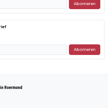
Abonneren
rief
Abonneren
Volgend artikel
AANTAL KLEUTERS MET DKTP-PRIK
 in Roermond
VOOR HET EERST SINDS 2022 OMHOOG