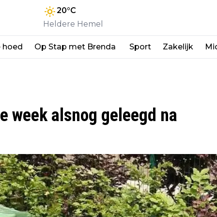
20
°C
Heldere Hemel
e hoed
Op Stap met Brenda
Sport
Zakelijk
Mi
e week alsnog geleegd na