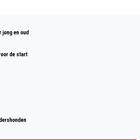
Volgend artikel
HYDROTHERAPIE IN ZWEMBAD DE
r jong en oud
ROERDOMP VOOR MENSEN DIE
MOEILIJKHEDEN HEBBEN MET BEWEGEN
oor de start
rdershonden