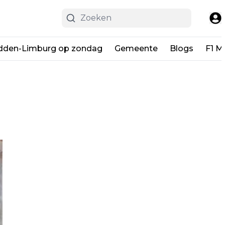
dden-Limburg op zondag
Gemeente
Blogs
F1 M