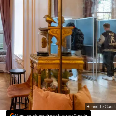
Henriëtte Guest
Voeg toe als voorkeursbron op Google