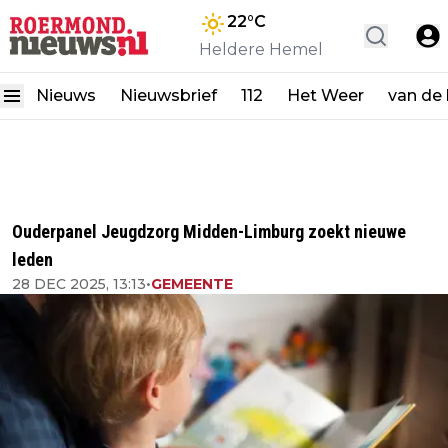
22
°C
Heldere Hemel
Nieuws
Nieuwsbrief
112
Het Weer
van de
Ouderpanel Jeugdzorg Midden-Limburg zoekt nieuwe
leden
28 DEC 2025, 13:13
•
GEMEENTE