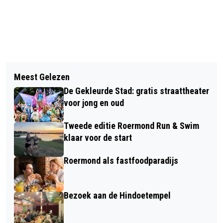
Vorig artikel
Volgend artikel
KERSTVAKANTIE-ACTIVITEIT IN DE
Meest Gelezen
DRUKWERK BEZORGT HITS IN DE ECI
ROERDOMP
De Gekleurde Stad: gratis straattheater
voor jong en oud
Tweede editie Roermond Run & Swim
klaar voor de start
Roermond als fastfoodparadijs
Bezoek aan de Hindoetempel