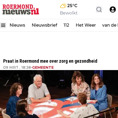
25
°C
Bewolkt
Nieuws
Nieuwsbrief
112
Het Weer
van de
Praat in Roermond mee over zorg en gezondheid
09 MRT , 18:38
•
GEMEENTE