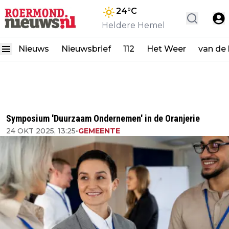
24
°C
Heldere Hemel
Nieuws
Nieuwsbrief
112
Het Weer
van de
Symposium 'Duurzaam Ondernemen' in de Oranjerie
24 OKT 2025, 13:25
•
GEMEENTE