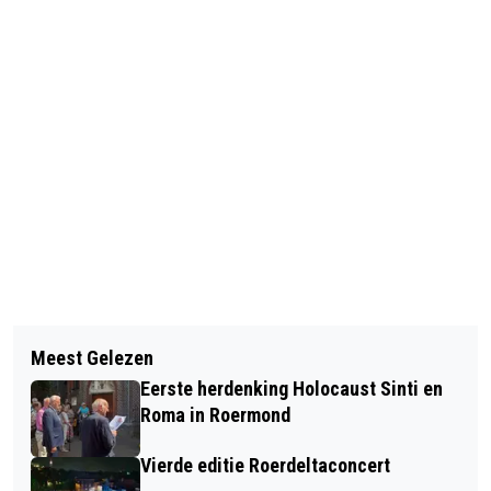
Vorig artikel
Volgend artikel
GILDE OPLEIDINGEN OPENT NIEUWE
Meest Gelezen
MINDER FAILLISSEMENTEN IN 2025,
ONDERWIJSLOCATIE AAN DE
Eerste herdenking Holocaust Sinti en
MAAR NIET IN LIMBURG
MARATHONLAAN IN ROERMOND
Roma in Roermond
Vierde editie Roerdeltaconcert