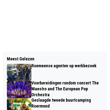
Vorig artikel
Volgend artikel
EERSTE ROERMONDSE DONUTDAG
Meest Gelezen
BIJZONDERE BROUWERIJTOUR
FEESTJE DAT JE NIET WILT MISSEN |
Roemeense agenten op werkbezoek
TIJDENS WEEK VAN HET NEDERLANDS
MIDDEN-LIMBURG OP ZONDAG
BIER
Voorbereidingen rondom concert The
Maestro and The European Pop
Orchestra
Geslaagde tweede buurtcamping
Roermond