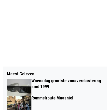
Vorig artikel
Volgend artikel
VROUW LICHTGEWOND BIJ
Meest Gelezen
POLITIE ONDERZOEKT
STEEKINCIDENT IN HEYTHUYSEN
Woensdag grootste zonsverduistering
GEWELDSDELICT AAN BISSCHOP
sind 1999
LINDANUSSINGEL IN ROERMOND
Rommelroute Maasniel