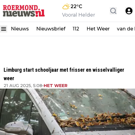
22
°C
Vooral Helder
Nieuws
Nieuwsbrief
112
Het Weer
van de
Limburg start schooljaar met frisser en wisselvalliger
weer
21 AUG 2025, 5:08
•
HET WEER