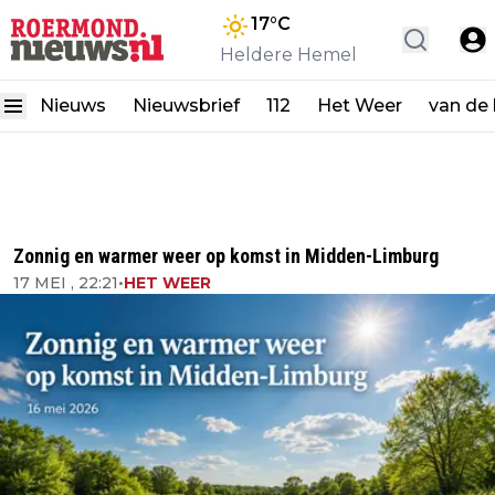
17
°C
Heldere Hemel
Nieuws
Nieuwsbrief
112
Het Weer
van de
Zonnig en warmer weer op komst in Midden-Limburg
17 MEI , 22:21
•
HET WEER