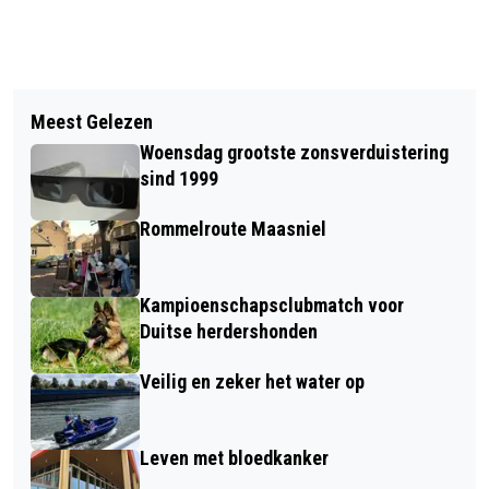
Vorig artikel
Volgend artikel
24 UUR NURBURGRING, 12.00-15.00
Meest Gelezen
ZÉGK UT MIT BLOME VAN ÖMER - GÉ
UUR: DOMPER VOOR #3 VERSTAPPEN
Woensdag grootste zonsverduistering
SILLEN RUIM EEN KWART EEUW
RACING
sind 1999
HAVENMEESTER.
Rommelroute Maasniel
Kampioenschapsclubmatch voor
Duitse herdershonden
Veilig en zeker het water op
Leven met bloedkanker