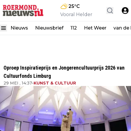
25
°C
Vooral Helder
Nieuws
Nieuwsbrief
112
Het Weer
van de
Oproep Inspiratieprijs en Jongerencultuurprijs 2026 van
Cultuurfonds Limburg
29 MEI , 14:37
•
KUNST & CULTUUR