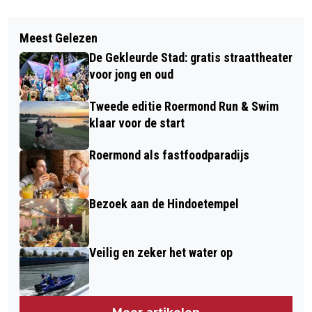
Vorig artikel
Volgend artikel
RISICO OP NATUURBRAND VERHOOGD
Meest Gelezen
ROERMOND ZET CONCRETE STAPPEN
De Gekleurde Stad: gratis straattheater
IN DUURZAAMHEIDSPROGRAMMA
voor jong en oud
Tweede editie Roermond Run & Swim
klaar voor de start
Roermond als fastfoodparadijs
Bezoek aan de Hindoetempel
Veilig en zeker het water op