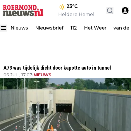
23
°C
Heldere Hemel
Nieuws
Nieuwsbrief
112
Het Weer
van de
A73 was tijdelijk dicht door kapotte auto in tunnel
06 JUL , 17:07
•
NIEUWS