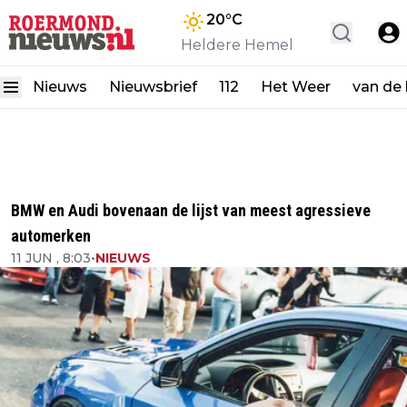
20
°C
Heldere Hemel
Nieuws
Nieuwsbrief
112
Het Weer
van de
BMW en Audi bovenaan de lijst van meest agressieve
automerken
11 JUN , 8:03
•
NIEUWS