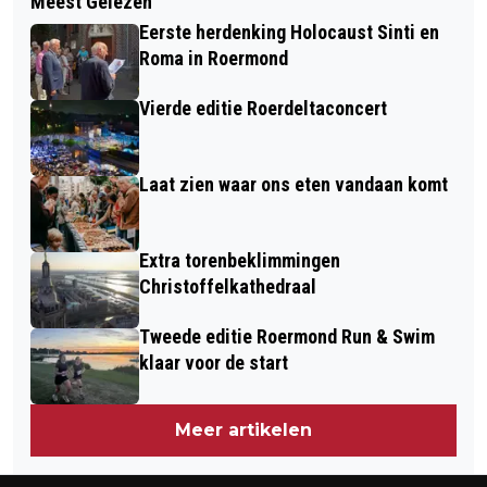
Meest Gelezen
STEL DE VRAAG: ‘HEB JE IETS
LAURENTIUS ZIEKENHUIS
Eerste herdenking Holocaust Sinti en
NODIG?’
Roma in Roermond
Vierde editie Roerdeltaconcert
Laat zien waar ons eten vandaan komt
Extra torenbeklimmingen
Christoffelkathedraal
Tweede editie Roermond Run & Swim
klaar voor de start
Meer artikelen