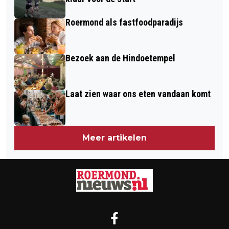
Roermond als fastfoodparadijs
Bezoek aan de Hindoetempel
Laat zien waar ons eten vandaan komt
Meer artikelen