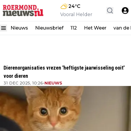
24
°C
Vooral Helder
Nieuws
Nieuwsbrief
112
Het Weer
van de
Dierenorganisaties vrezen 'heftigste jaarwisseling ooit'
voor dieren
31 DEC 2025, 10:26
•
NIEUWS