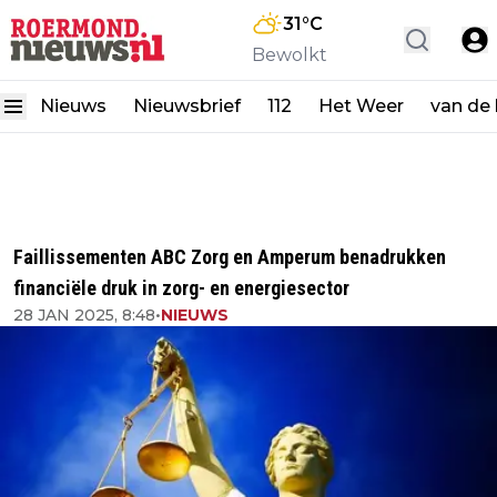
31
°C
Bewolkt
Nieuws
Nieuwsbrief
112
Het Weer
van de
Faillissementen ABC Zorg en Amperum benadrukken
financiële druk in zorg- en energiesector
28 JAN 2025, 8:48
•
NIEUWS