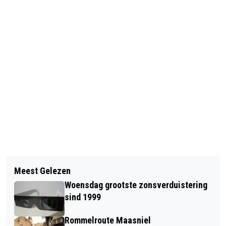
Vorig artikel
Volgend artikel
HERDENKING LIMBURGSE
Meest Gelezen
AVONTUUR EN ONTBIJT MET RINUS
SLACHTOFFERS VAN DE HOLOCAUST
Woensdag grootste zonsverduistering
TIJDENS DE NATIONALE
sind 1999
VOORLEESDAGEN
Rommelroute Maasniel