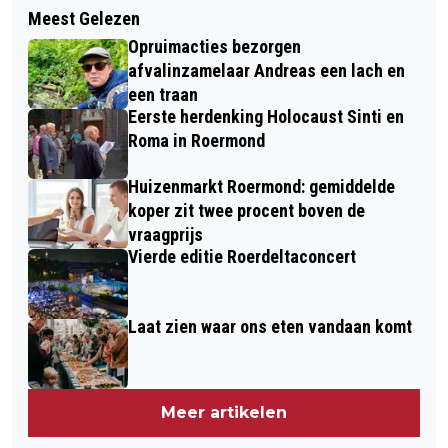
MEER ROERMONDSE ZZP'ERS
Meest Gelezen
GRATIS BUSREIS NAAR HERDENKING
GESTOPT
Opruimacties bezorgen
IN MARIËNHEEM: EERBETOON AAN
afvalinzamelaar Andreas een lach en
SLACHTOFFERS EN HULPVERLENERS
een traan
Eerste herdenking Holocaust Sinti en
Roma in Roermond
Huizenmarkt Roermond: gemiddelde
koper zit twee procent boven de
vraagprijs
Vierde editie Roerdeltaconcert
Laat zien waar ons eten vandaan komt
Meer artikelen