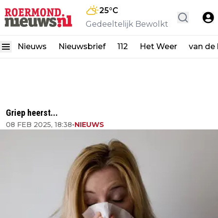
25
°C
Gedeeltelijk Bewolkt
Nieuws
Nieuwsbrief
112
Het Weer
van de
Griep heerst...
08 FEB 2025, 18:38
•
NIEUWS