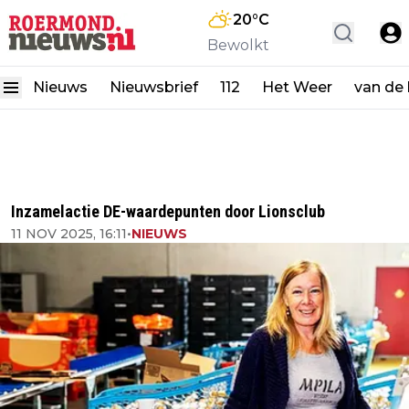
20
°C
Bewolkt
Nieuws
Nieuwsbrief
112
Het Weer
van de
Inzamelactie DE-waardepunten door Lionsclub
11 NOV 2025, 16:11
•
NIEUWS