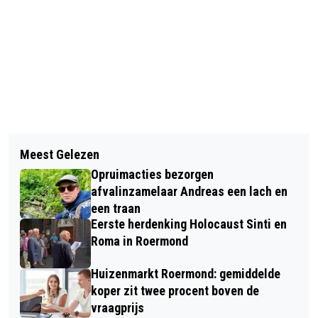
Vorig artikel
Volgend artikel
‘DE HIEËR VANNE BAEDELIEËR’
Meest Gelezen
RED BULL RACING EN FORD
Opruimacties bezorgen
BEVESTIGEN PRESENTATIEDATUM
afvalinzamelaar Andreas een lach en
SEIZOEN 2026
een traan
Eerste herdenking Holocaust Sinti en
Roma in Roermond
Huizenmarkt Roermond: gemiddelde
koper zit twee procent boven de
vraagprijs