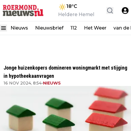
18
°C
Heldere Hemel
Nieuws
Nieuwsbrief
112
Het Weer
van de
Jonge huizenkopers domineren woningmarkt met stijging
in hypotheekaanvragen
16 NOV 2024, 8:54
•
NIEUWS