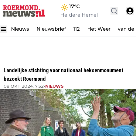
17
°C
Heldere Hemel
Nieuws
Nieuwsbrief
112
Het Weer
van de
Landelijke stichting voor nationaal heksenmonument
bezoekt Roermond
08 OKT 2024, 7:52
•
NIEUWS