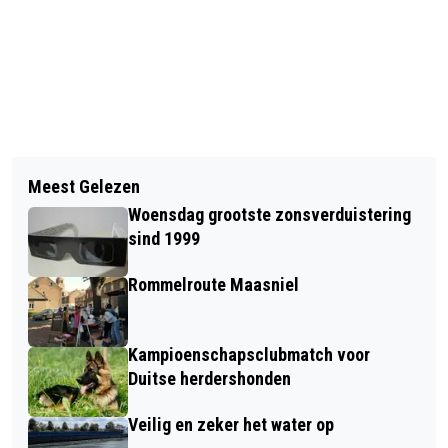
Vorig artikel
Volgend artikel
VEEL VRAAG NAAR
Meest Gelezen
VOORVERKOOP FEESTAVOND 'FOUT OF
VRIJWILLIGERSTAXI - BREEK DE WEEK
Woensdag grootste zonsverduistering
GOUD' TIJDENS LVK-WEEKEND
sind 1999
GESTART
Rommelroute Maasniel
Kampioenschapsclubmatch voor
Duitse herdershonden
Veilig en zeker het water op