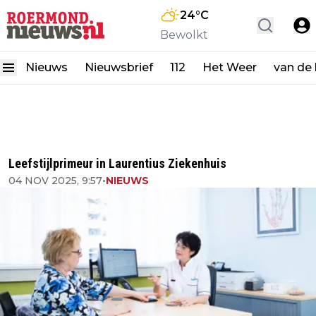
24
°C
Bewolkt
Nieuws
Nieuwsbrief
112
Het Weer
van de
Leefstijlprimeur in Laurentius Ziekenhuis
04 NOV 2025, 9:57
•
NIEUWS