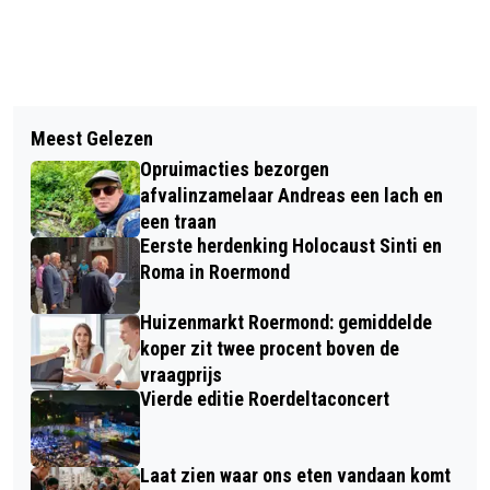
Vorig artikel
Volgend artikel
MEER GRENSPENDELAARS UIT
Meest Gelezen
QUISLING, THE FINAL DAYS
DUITSLAND EN BELGIË, MIDDEN-
Opruimacties bezorgen
LIMBURG TELT MEE
afvalinzamelaar Andreas een lach en
een traan
Eerste herdenking Holocaust Sinti en
Roma in Roermond
Huizenmarkt Roermond: gemiddelde
koper zit twee procent boven de
vraagprijs
Vierde editie Roerdeltaconcert
Laat zien waar ons eten vandaan komt