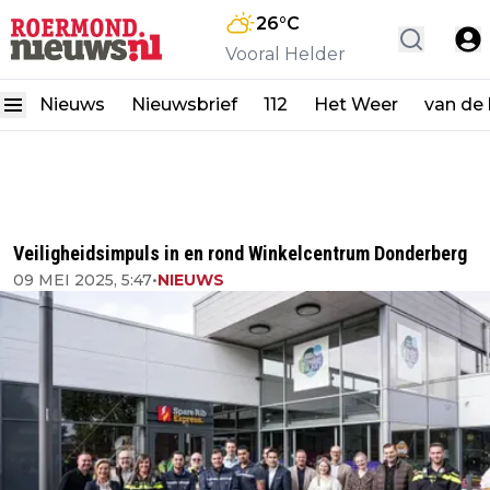
26
°C
Vooral Helder
Nieuws
Nieuwsbrief
112
Het Weer
van de
Veiligheidsimpuls in en rond Winkelcentrum Donderberg
09 MEI 2025, 5:47
•
NIEUWS