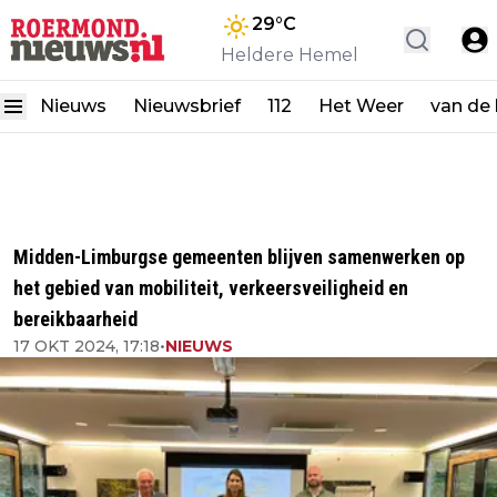
29
°C
Heldere Hemel
Nieuws
Nieuwsbrief
112
Het Weer
van de
Midden-Limburgse gemeenten blijven samenwerken op
het gebied van mobiliteit, verkeersveiligheid en
bereikbaarheid
17 OKT 2024, 17:18
•
NIEUWS