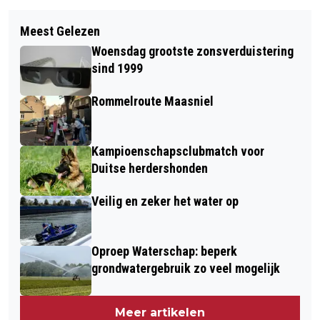
Vorig artikel
Volgend artikel
KIJK VANAVOND LIVE NAAR DE
Meest Gelezen
EERSTE CLUBTOUR VOOR JOHN TANA
RAADSVERGADERING
Woensdag grootste zonsverduistering
MET LIVE-BAND KOMT OOK NAAR
sind 1999
ROERMOND
Rommelroute Maasniel
Kampioenschapsclubmatch voor
Duitse herdershonden
Veilig en zeker het water op
Oproep Waterschap: beperk
grondwatergebruik zo veel mogelijk
Meer artikelen