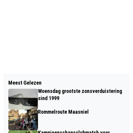
Vorig artikel
Volgend artikel
GLADDE SLANG EN GROTE
Meest Gelezen
GESCHIKTE LOCATIE VOOR NIEUW
WATERNAVEL
Woensdag grootste zonsverduistering
MILIEUPARK IN BEELD
sind 1999
Rommelroute Maasniel
Kampioenschapsclubmatch voor