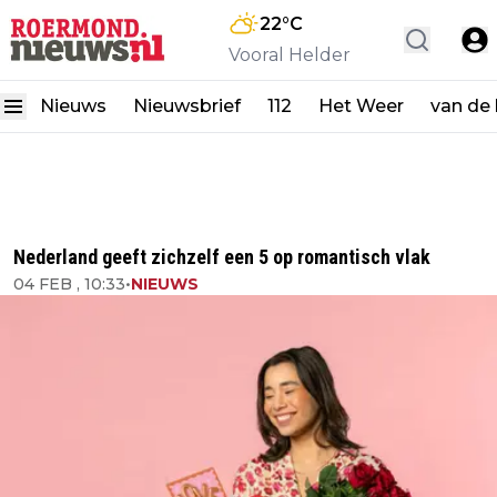
22
°C
Vooral Helder
Nieuws
Nieuwsbrief
112
Het Weer
van de
Nederland geeft zichzelf een 5 op romantisch vlak
04 FEB , 10:33
•
NIEUWS