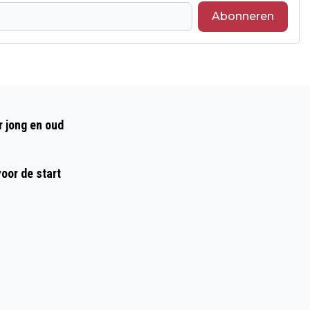
Abonneren
Volgend artikel
VOORJAARSKERMIS IN ROERMOND
r jong en oud
oor de start