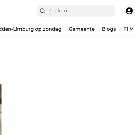
dden-Limburg op zondag
Gemeente
Blogs
F1 M