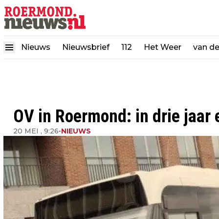
Nieuws
Nieuwsbrief
112
Het Weer
van d
OV in Roermond: in drie jaar
20 MEI , 9:26
•
NIEUWS