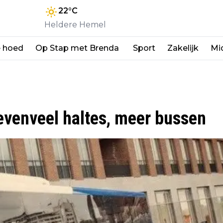
22
°C
Heldere Hemel
e hoed
Op Stap met Brenda
Sport
Zakelijk
Mi
 evenveel haltes, meer bussen