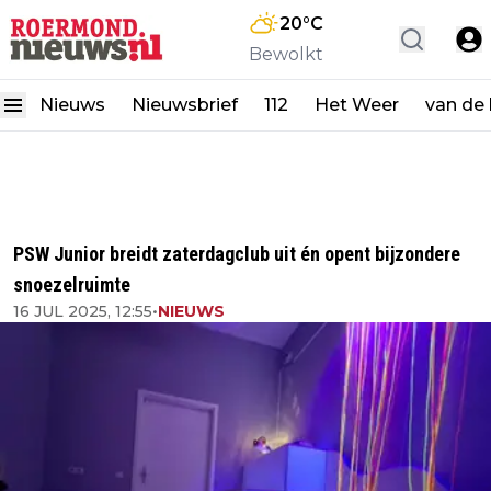
20
°C
Bewolkt
Nieuws
Nieuwsbrief
112
Het Weer
van de
PSW Junior breidt zaterdagclub uit én opent bijzondere
snoezelruimte
16 JUL 2025, 12:55
•
NIEUWS