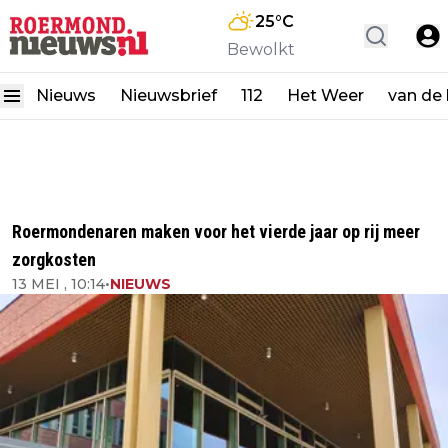
25
°C
Bewolkt
Nieuws
Nieuwsbrief
112
Het Weer
van de
Roermondenaren maken voor het vierde jaar op rij meer
zorgkosten
13 MEI , 10:14
•
NIEUWS