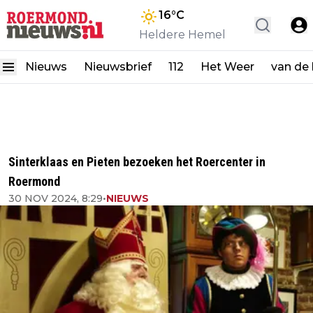
16
°C
Heldere Hemel
Nieuws
Nieuwsbrief
112
Het Weer
van de
Sinterklaas en Pieten bezoeken het Roercenter in
Roermond
30 NOV 2024, 8:29
•
NIEUWS