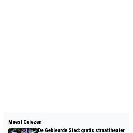
Vorig artikel
Volgend artikel
THE SPARTIANS LANDEN IN HET
Meest Gelezen
POLITIE ZOEKT GETUIGEN VAN
ROYAL THEATER
De Gekleurde Stad: gratis straattheater