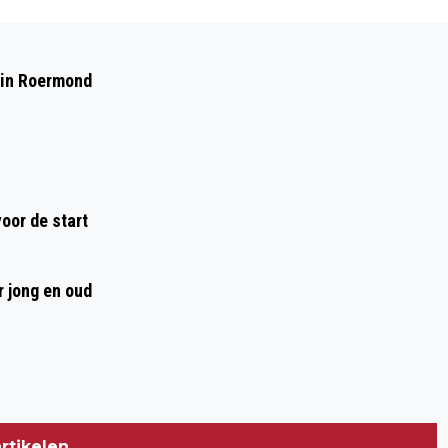
Volgend artikel
DE MEEST EFFECTIEVE FLITSPALEN VAN
 in Roermond
LIMBURG...
oor de start
r jong en oud
rtikelen