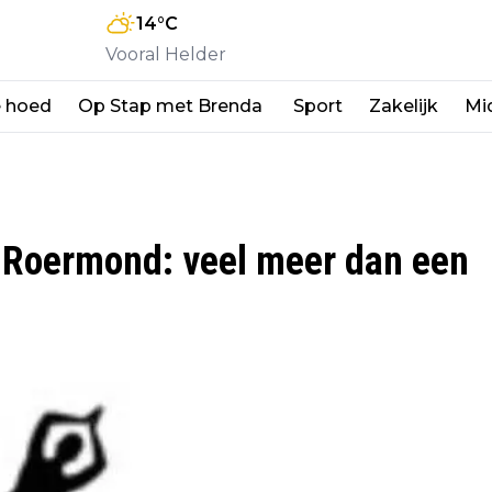
14
°C
Vooral Helder
e hoed
Op Stap met Brenda
Sport
Zakelijk
Mi
p Roermond: veel meer dan een