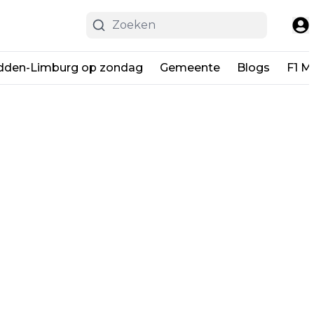
dden-Limburg op zondag
Gemeente
Blogs
F1 M