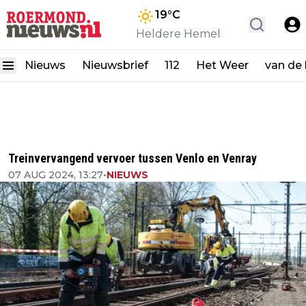
19
°C
Heldere Hemel
Nieuws
Nieuwsbrief
112
Het Weer
van de
Treinvervangend vervoer tussen Venlo en Venray
07 AUG 2024, 13:27
•
NIEUWS