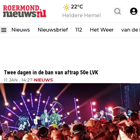
22
°C
Heldere Hemel
Nieuws
Nieuwsbrief
112
Het Weer
van de
Twee dagen in de ban van aftrap 50e LVK
11 JAN , 14:27
•
NIEUWS