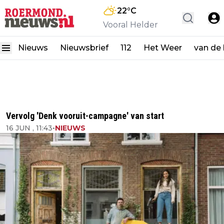
22
°C
Vooral Helder
Nieuws
Nieuwsbrief
112
Het Weer
van de
Vervolg 'Denk vooruit-campagne' van start
16 JUN , 11:43
•
NIEUWS