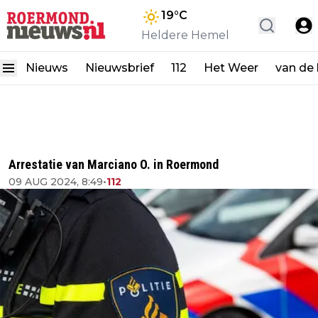
19
°C
Heldere Hemel
Nieuws
Nieuwsbrief
112
Het Weer
van de
Arrestatie van Marciano O. in Roermond
09 AUG 2024, 8:49
•
112