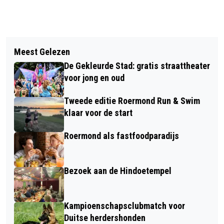
Vorig artikel
Volgend artikel
ECSTATIC DANCE IN DE
Meest Gelezen
EXCURSIE NAAR BEEGDERHEIDE
URSULAKAPEL
De Gekleurde Stad: gratis straattheater
voor jong en oud
Tweede editie Roermond Run & Swim
klaar voor de start
Roermond als fastfoodparadijs
Bezoek aan de Hindoetempel
Kampioenschapsclubmatch voor
Duitse herdershonden