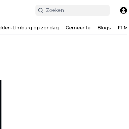
dden-Limburg op zondag
Gemeente
Blogs
F1 M