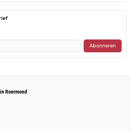
rief
Abonneren
Volgend artikel
MAX VANUIT QATAR: 'ZE MOETEN VRIJ
 in Roermond
ZIJN OM TE RACEN'