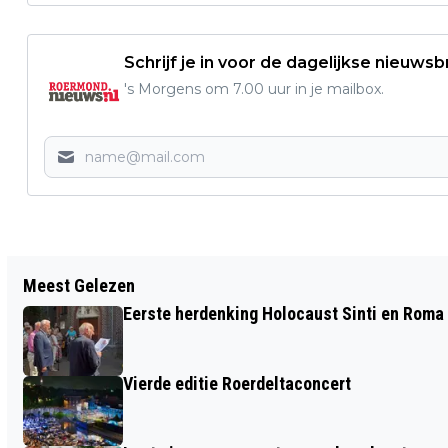
Schrijf je in voor de dagelijkse nieuwsb
's Morgens om 7.00 uur in je mailbox.
Vorig artikel
Meest Gelezen
EUROPC ROERMOND PRESENTEERT
Eerste herdenking Holocaust Sinti en Roma
UITGEBREIDE BLACK FRIDAY-
AANBIEDINGEN OP COMPUTERS EN
Vierde editie Roerdeltaconcert
LAPTOPS