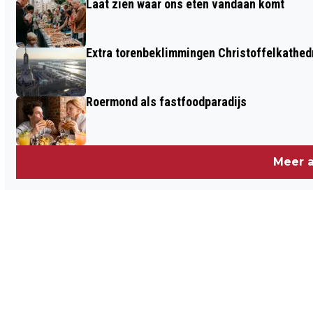
Laat zien waar ons eten vandaan komt
Extra torenbeklimmingen Christoffelkathed
Roermond als fastfoodparadijs
Meer a