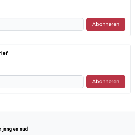
Abonneren
rief
Abonneren
Volgend artikel
UNGEWONDE BIJ BOTSING TUSSEN
r jong en oud
SCOOTER EN AUTO IN ROERMONDTITLED