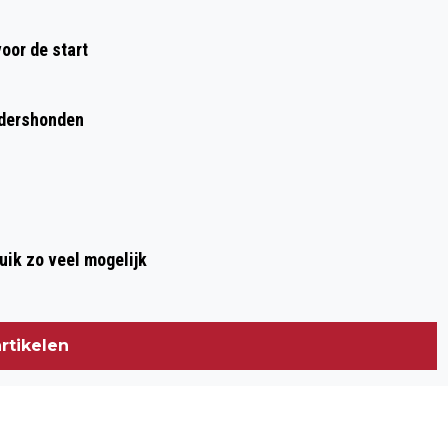
ARTICLE
oor de start
rdershonden
ik zo veel mogelijk
rtikelen