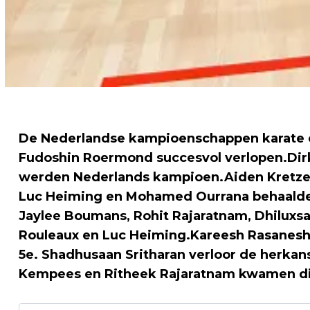
De Nederlandse kampioenschappen karate en
Fudoshin Roermond succesvol verlopen.Dir
werden Nederlands kampioen.Aiden Kretzers
Luc Heiming en Mohamed Ourrana behaalden
Jaylee Boumans, Rohit Rajaratnam, Dhiluxsa
Rouleaux en Luc Heiming.Kareesh Rasanesh
5e. Shadhusaan Sritharan verloor de herka
Kempees en Ritheek Rajaratnam kwamen dit