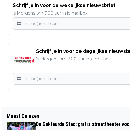
Schrijf je in voor de wekelijkse nieuwsbrief
's Morgens om 7.00 uur in je mailbox.
Schrijf je in voor de dagelijkse nieuwsb
's Morgens om 7.00 uur in je mailbox.
Vorig artikel
Meest Gelezen
HET WEERBERICHT VOOR MIDDEN-
De Gekleurde Stad: gratis straattheater voo
LIMBURG VAN DINSDAG 25 NOVEMBER