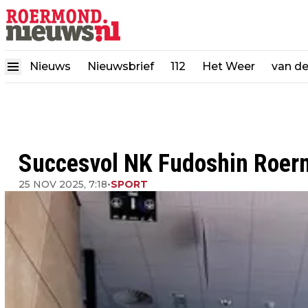
Nieuws
Nieuwsbrief
112
Het Weer
van d
Succesvol NK Fudoshin Roe
25 NOV 2025, 7:18
•
SPORT