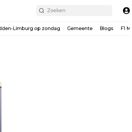
dden-Limburg op zondag
Gemeente
Blogs
F1 M