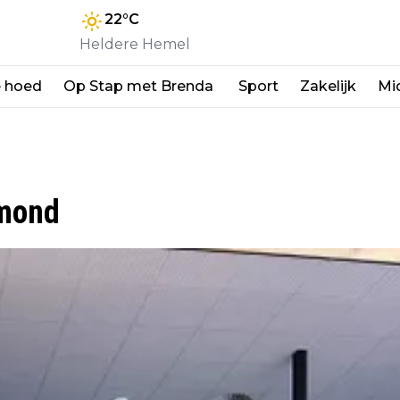
22
°C
Heldere Hemel
e hoed
Op Stap met Brenda
Sport
Zakelijk
Mi
rmond