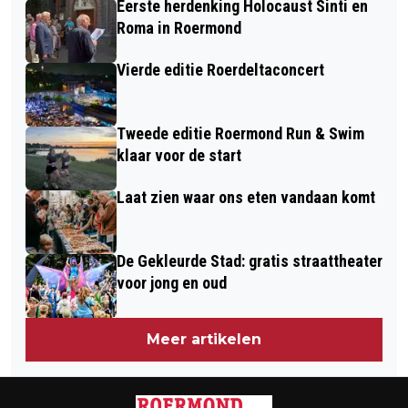
Eerste herdenking Holocaust Sinti en
ROERDOMP
Roma in Roermond
Vierde editie Roerdeltaconcert
Tweede editie Roermond Run & Swim
klaar voor de start
Laat zien waar ons eten vandaan komt
De Gekleurde Stad: gratis straattheater
voor jong en oud
Meer artikelen