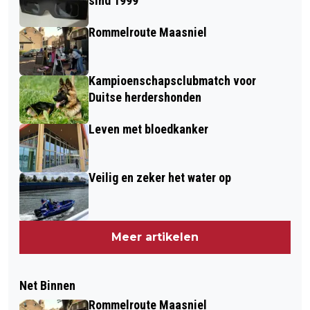
sind 1999
Rommelroute Maasniel
Kampioenschapsclubmatch voor
Duitse herdershonden
Leven met bloedkanker
Veilig en zeker het water op
Meer artikelen
Net Binnen
Rommelroute Maasniel