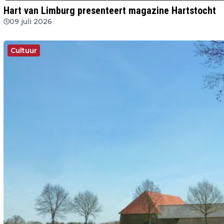
Hart van Limburg presenteert magazine Hartstocht
09 juli 2026
Cultuur