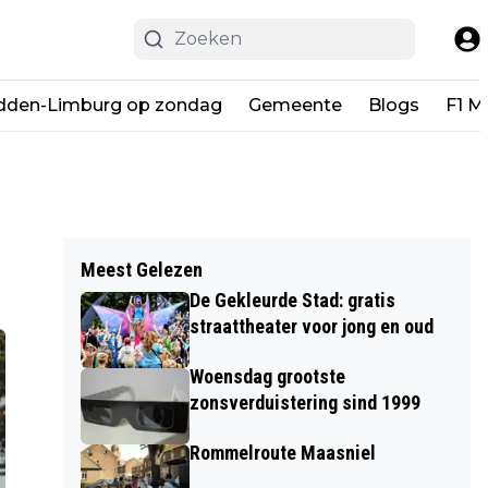
dden-Limburg op zondag
Gemeente
Blogs
F1 M
Meest Gelezen
De Gekleurde Stad: gratis
straattheater voor jong en oud
Woensdag grootste
zonsverduistering sind 1999
Rommelroute Maasniel