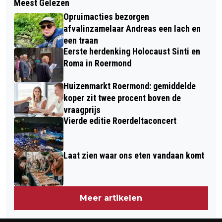
Meest Gelezen
THEATRAAL POPCONCERT 'MEET:
ORANJERIE
Opruimacties bezorgen
DESTINY'
afvalinzamelaar Andreas een lach en
een traan
Eerste herdenking Holocaust Sinti en
Roma in Roermond
Huizenmarkt Roermond: gemiddelde
koper zit twee procent boven de
vraagprijs
Vierde editie Roerdeltaconcert
Laat zien waar ons eten vandaan komt
Meer artikelen