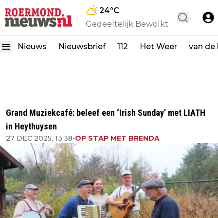
24
°C
Gedeeltelijk Bewolkt
Nieuws
Nieuwsbrief
112
Het Weer
van de
Grand Muziekcafé: beleef een ‘Irish Sunday’ met LIATH
in Heythuysen
27 DEC 2025, 13:38
•
OP STAP MET BRENDA