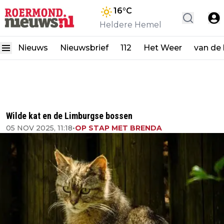
16
°C
Heldere Hemel
Nieuws
Nieuwsbrief
112
Het Weer
van de
Wilde kat en de Limburgse bossen
05 NOV 2025, 11:18
•
OP STAP MET BRENDA