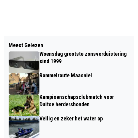
Vorig artikel
Volgend artikel
OPLICHTER MET VALS GELD IN DE
Meest Gelezen
VEILIG THUISKOMEN MET BOB
KRAAG GEGREPEN
Woensdag grootste zonsverduistering
TIJDENS DE 11E VAN DE 11E
sind 1999
Rommelroute Maasniel
Kampioenschapsclubmatch voor
Duitse herdershonden
Veilig en zeker het water op